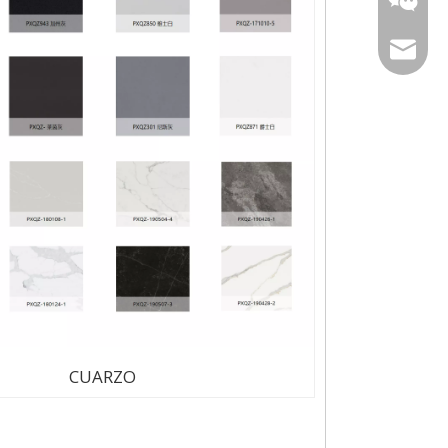
sophia@
CUARZO