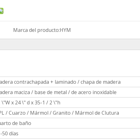
Marca del producto:
HYM
dera contrachapada + laminado / chapa de madera
dera maciza / base de metal / de acero inoxidable
 \"W x 24 \" d x 35-1 / 2 \"h
L / Cuarzo / Mármol / Granito / Mármol de Clutura
arto de baño
-50 días