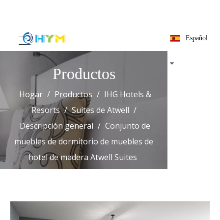
Español
Productos
Hogar
/
Productos
/
IHG Hotels &
Resorts
/
Suites de Atwell
/
Descripción general
/
Conjunto de
muebles de dormitorio de muebles de
hotel de madera Atwell Suites