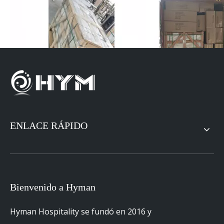
ENLACE RÁPIDO
Anterior:
Siguiente:
Bienvenido a Hyman
Hilton Garden Inn Muebles del hotel
Hyman Hospitality se fundó en 2016 y
Hilton Garden Inn
Esquema de revivir