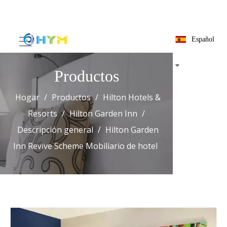
Español
Productos
Hogar
/
Productos
/
Hilton Hotels &
Resorts
/
Hilton Garden Inn
/
Descripción general
/
Hilton Garden
Inn Revive Scheme Mobiliario de hotel