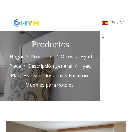
Español
Productos
Hogar
/
Productos
/
Otros
/
Hyatt Place
/
Descripción general
/
Hyatt Place Five Star
Hospitality Furniture Muebles para hoteles