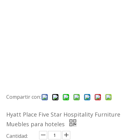
Añadir al carrito
Modelo:
Hyatt Place
Marca del producto:
HYM
Descripción del producto
Descripción del producto
Material de
MDF / contrachapado / tablero de
base:
partículas
Cabecera:
Con tapicería / sin tapicería
CaseTaods:
HPL / LPL / PINTURA DE VEAJE
Selección de
HPL / Cuarzo / mármol / granito /