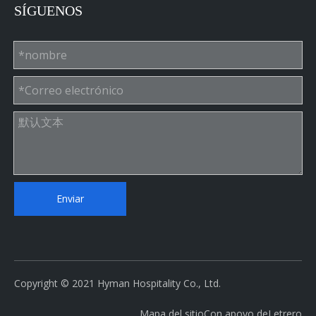
WhatsApp: + 86-18659106856
Correo electrónico: sophia@hymanhospitality.cn
SÍGUENOS
Enviar