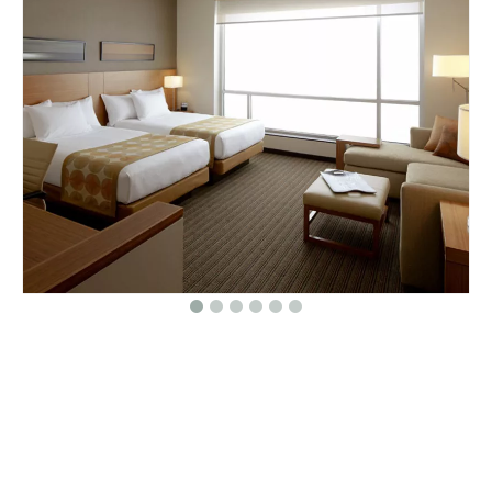
Compartir con:
Hyatt Place Five Star Hospitality Furniture
Muebles para hoteles
Cantidad:
Preguntar