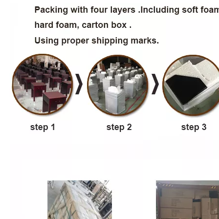
Anterior:
Siguiente:
Hyatt Place Hotel Mobiliario
Muebles de cinco estrellas
Muebles de hospitalidad Muebles del hotel
Muebles de hotel para muebles de hospitalidad
de cinco estrellas
Hyatt Place Mobiliario de cinco estrellas