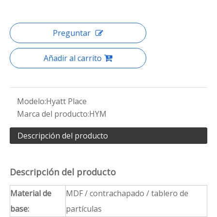
encimera:
mármol de la clutura
Telas
Telas personalizadas / similares
SoftSeating:
sustituto
Especificacione
Personalizado
s:
Solicitud:
Hotel Habitación / Baño / Público
El tiempo de
45-50 días
entrega:
Términos de
Por T / T, depósito del 50% y el saldo
pago:
antes del envío
Delievery Way:
FOB / CIF / DDP
Estuche