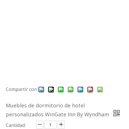
Preguntar
Añadir al carrito
Modelo:
Wingate Inn by Wyndham
Marca del producto:
HYM
Descripción del producto
Descripción del producto
Material de
MDF / contrachapado / tablero de
base:
partículas
Cabecera:
Con tapicería / sin tapicería
CaseTaods:
HPL / LPL / PINTURA DE VEAJE