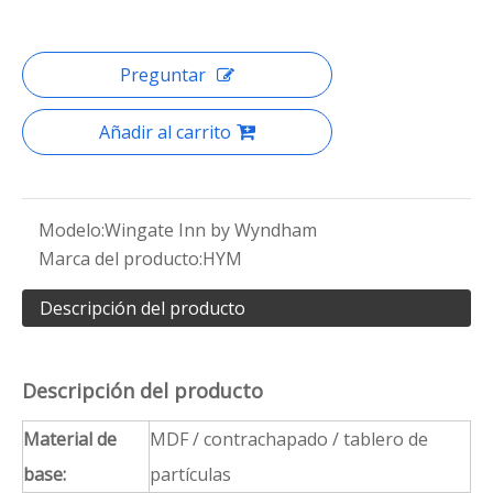
Selección de
HPL / Cuarzo / mármol / granito /
encimera:
mármol de la clutura
Telas
Telas personalizadas / similares
SoftSeating:
sustituto
Especificacione
Personalizado
s:
Solicitud:
Hotel Habitación / Baño / Público
El tiempo de
45-50 días
entrega:
Términos de
Por T / T, depósito del 50% y el saldo
pago:
antes del envío
Delievery Way:
FOB / CIF / DDP