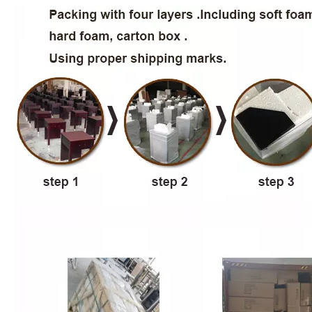
Anterior:
Siguiente:
Wingate Inn by Wyndham Hotel Dormitorio
Mobiliario
Muebles de dormitorio de hoteles
personalizados
Muebles de dormitorio de hoteles de encargo de
Wingate Inn