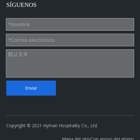
Dirección: RM # 501, No.61 Zona industrial de
Juyuanzhou, No.618 Jinshan Road, Distrito de
Cangshan, Fuzhou, Fujian, China.
WhatsApp: + 86-18659106856
Correo electrónico: sophia@hymanhospitality.cn
SÍGUENOS