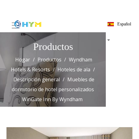
Español
Productos
Hogar
/
Productos
/
Wyndham Hotels & Resorts
/
Hoteles de ala
/
Descripción general
/
Muebles de
dormitorio de hotel personalizados WinGate Inn By
Wyndham