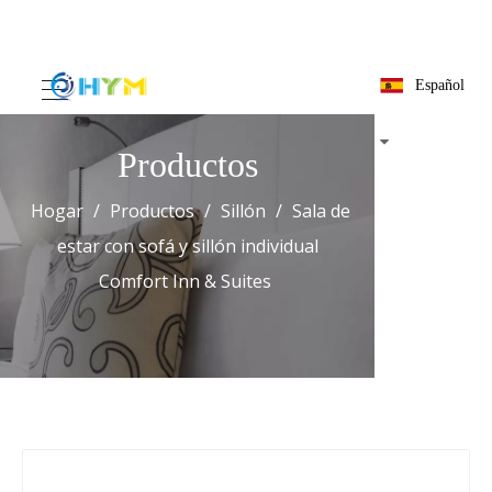
Español
Productos
Hogar
/
Productos
/
Sillón
/
Sala de
estar con sofá y sillón individual
Comfort Inn & Suites