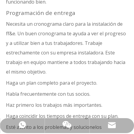
funcionando bien.
Programación de entrega
Necesita un cronograma claro para la instalación de
ff&e. Un buen cronograma te ayuda a ver el progreso
y a utilizar bien a tus trabajadores. Trabaje
estrechamente con su empresa instaladora. Este
trabajo en equipo mantiene a todos trabajando hacia
el mismo objetivo.
Haga un plan completo para el proyecto.
Habla frecuentemente con tus socios.
Haz primero los trabajos más importantes.
Haga coincidir los tiempos de entrega con su plan.
sophia@hymanhospitality.cn
+ 86-18659106856
Esté atento a los problemas y solucionelos