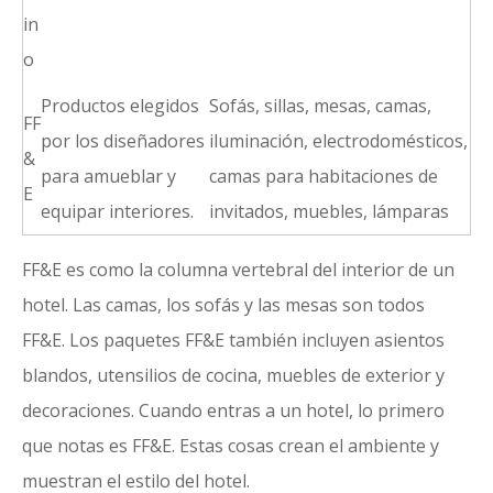
in
o
Productos elegidos
Sofás, sillas, mesas, camas,
FF
por los diseñadores
iluminación, electrodomésticos,
&
para amueblar y
camas para habitaciones de
E
equipar interiores.
invitados, muebles, lámparas
FF&E es como la columna vertebral del interior de un
hotel. Las camas, los sofás y las mesas son todos
FF&E. Los paquetes FF&E también incluyen asientos
blandos, utensilios de cocina, muebles de exterior y
decoraciones. Cuando entras a un hotel, lo primero
que notas es FF&E. Estas cosas crean el ambiente y
muestran el estilo del hotel.