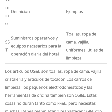
rm
Definición
Ejemplos
in
o
Toallas, ropa de
Suministros operativos y
SS
cama, vajilla,
equipos necesarios para la
T
uniformes, útiles de
operación diaria del hotel.
limpieza
Los artículos OS&E son toallas, ropa de cama, vajilla,
cristalería y artículos de tocador. Los carros de
limpieza, los pequeños electrodomésticos y las
herramientas de oficina también son OS&E. Estas
cosas no duran tanto como FF&E, pero necesitas
muchas. Debes reemplazar o reabastecer OS&E con