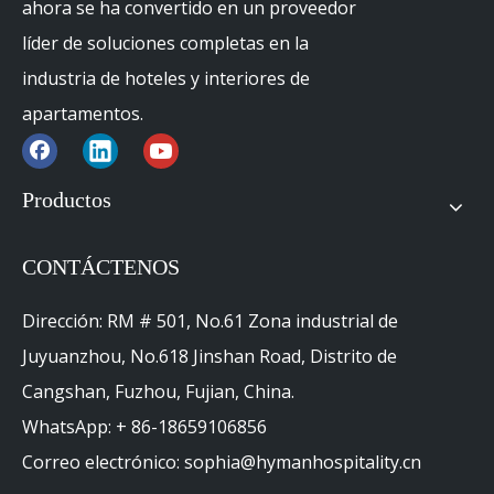
ahora se ha convertido en un proveedor
Siguiente:
líder de soluciones completas en la
industria de hoteles y interiores de
Tru por Hilton Hotel Mobiliario
apartamentos.
Proyecto de hotel Muebles de hotel
Muebles de Hotel Foshan
Productos
Foshan Hotel Project Muebles de hotel
CONTÁCTENOS
Muebles de Hilton Hotel
Dirección: RM # 501, No.61 Zona industrial de
Proyecto de Hotel Hilton Foshan Muebles de
Juyuanzhou, No.618 Jinshan Road, Distrito de
hotel
Cangshan, Fuzhou, Fujian, China.
Tru By Hilton
WhatsApp: + 86-18659106856
Correo electrónico: sophia@hymanhospitality.cn