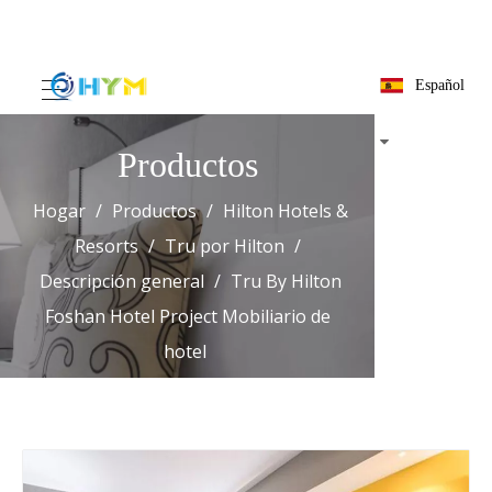
Español
Productos
Hogar
/
Productos
/
Hilton Hotels &
Resorts
/
Tru por Hilton
/
Descripción general
/
Tru By Hilton
Foshan Hotel Project Mobiliario de
hotel