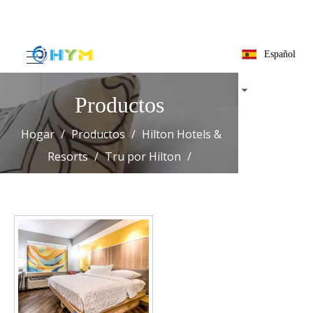
Español
Productos
Hogar
/
Productos
/
Hilton Hotels &
Resorts
/
Tru por Hilton
/
Descripción general