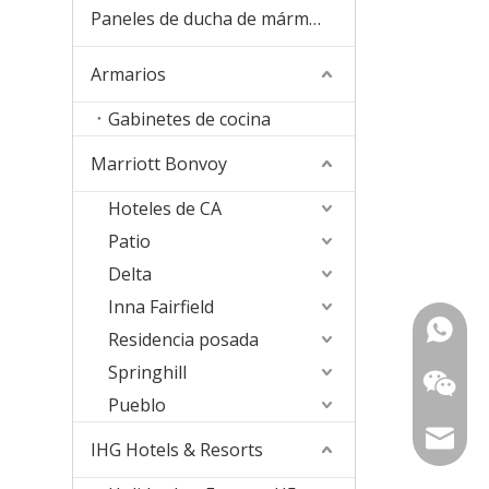
Paneles de ducha de mármol de cultura
Armarios
Gabinetes de cocina
Marriott Bonvoy
Hoteles de CA
Patio
Delta
Inna Fairfield
+ 86-18
Residencia posada
Springhill
157363
Pueblo
sophia@
IHG Hotels & Resorts