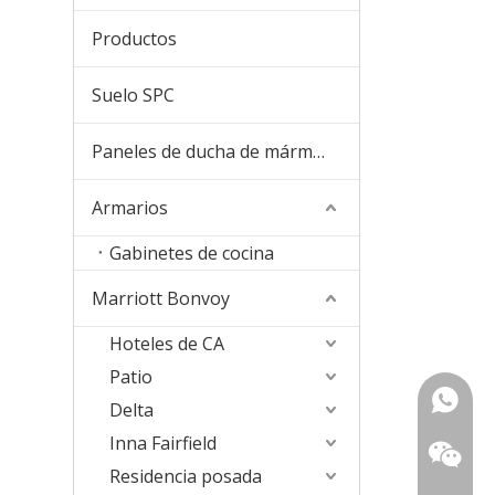
Productos
Suelo SPC
Paneles de ducha de mármol de cultura
Armarios
Gabinetes de cocina
Marriott Bonvoy
Hoteles de CA
Patio
+ 86-18
Delta
Inna Fairfield
157363
Residencia posada