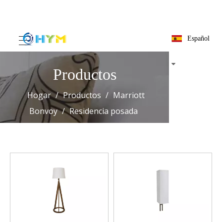
Español
Productos
Hogar
/
Productos
/
Marriott Bonvoy
/
Residencia
posada