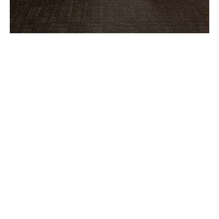
ENLACE RÁPIDO
Bienvenido a Hyman
Hyman Hospitality se fundó en 2016 y