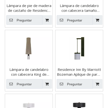
Lámpara de pie de madera
Lámpara de candelabro
de castaño de Residence
con cabecera tamaño
Inn By Marriott
queen de Residence Inn
By Marriott
Preguntar
Preguntar
Lámpara de candelabro
Residence Inn By Marriott
con cabecera King de
Bozeman Aplique de pared
Residence Inn By Marriott
de bronce
Preguntar
Preguntar