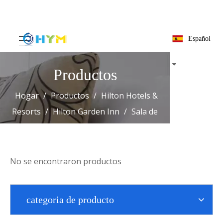
Español
Productos
Hogar
/
Productos
/
Hilton Hotels &
Resorts
/
Hilton Garden Inn
/
Sala de
huéspedes suave
No se encontraron productos
categoria de producto