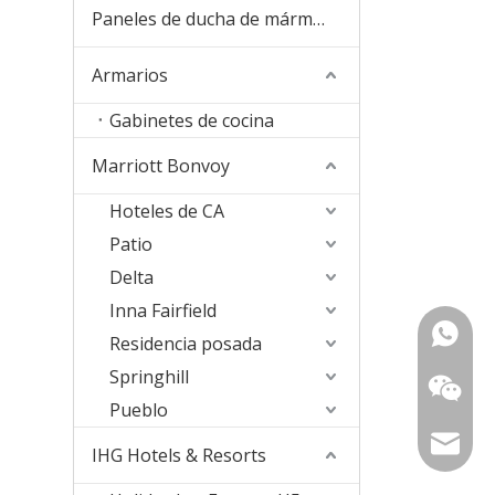
Paneles de ducha de mármol de cultura
Armarios
Gabinetes de cocina
Marriott Bonvoy
Hoteles de CA
Patio
Delta
Inna Fairfield
+ 86-18
Residencia posada
Springhill
157363
Pueblo
sophia@
IHG Hotels & Resorts