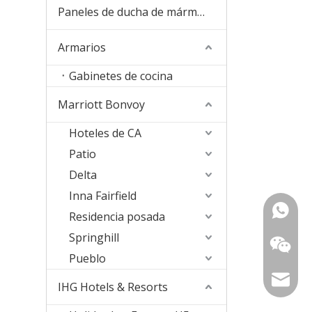
Paneles de ducha de mármol de cultura
Armarios
Gabinetes de cocina
Marriott Bonvoy
Hoteles de CA
Patio
Delta
Inna Fairfield
+ 86-18
Residencia posada
Springhill
157363
Pueblo
sophia@
IHG Hotels & Resorts