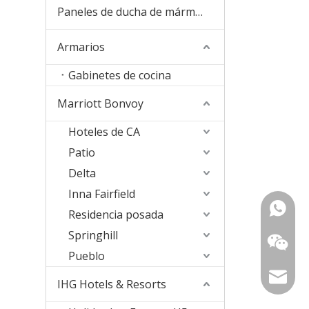
Paneles de ducha de mármol de cultura
Armarios
Gabinetes de cocina
Marriott Bonvoy
Hoteles de CA
Patio
Delta
Inna Fairfield
+ 86-18
Residencia posada
Springhill
157363
Pueblo
sophia@
IHG Hotels & Resorts