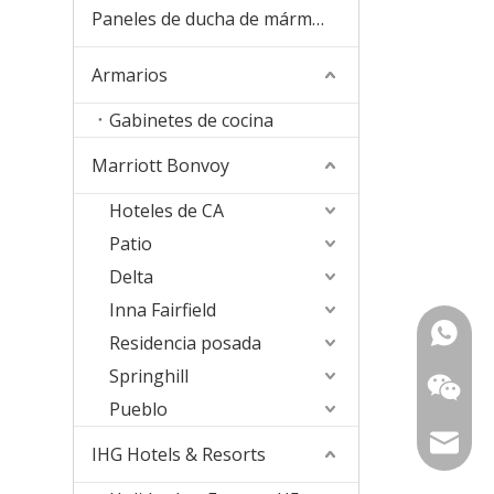
Paneles de ducha de mármol de cultura
Armarios
Gabinetes de cocina
Marriott Bonvoy
Hoteles de CA
Patio
Delta
Inna Fairfield
+ 86-18
Residencia posada
Springhill
157363
Pueblo
sophia@
IHG Hotels & Resorts